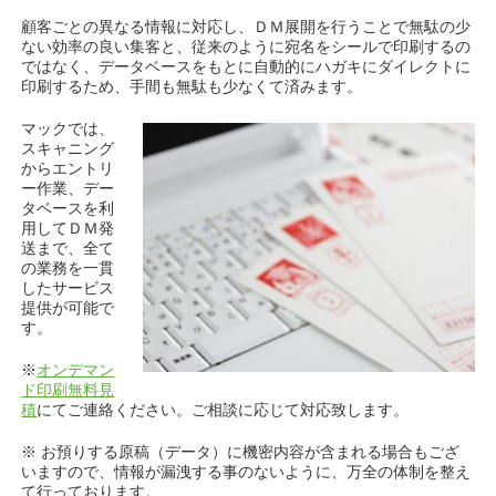
顧客ごとの異なる情報に対応し、ＤＭ展開を行うことで無駄の少
ない効率の良い集客と、従来のように宛名をシールで印刷するの
ではなく、データベースをもとに自動的にハガキにダイレクトに
印刷するため、手間も無駄も少なくて済みます。
マックでは、
スキャニング
からエントリ
ー作業、デー
タベースを利
用してＤＭ発
送まで、全て
の業務を一貫
したサービス
提供が可能で
す。
※
オンデマン
ド印刷無料見
積
にてご連絡ください。ご相談に応じて対応致します。
※ お預りする原稿（データ）に機密内容が含まれる場合もござ
いますので、情報が漏洩する事のないように、万全の体制を整え
て行っております。