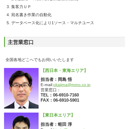
集客力ＵＰ
宛名書き作業の自動化
データベース化により1ソース・マルチユース
主営業窓口
全国各地どこへでもお伺いいたします
【西日本・東海エリア】
担当者：岡島 悟
E-mail:
okajima@mmo.co.jp
営業窓口：
TEL：06-6910-7160
FAX：06-6910-5901
【東日本エリア】
担当者：蛭田 淳